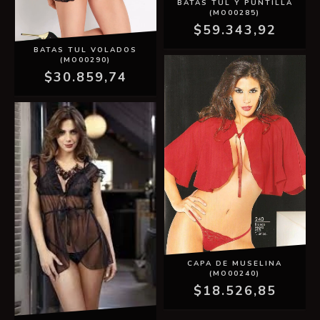
BATAS TUL Y PUNTILLA
(MO00285)
$59.343,92
BATAS TUL VOLADOS
(MO00290)
$30.859,74
CAPA DE MUSELINA
(MO00240)
$18.526,85