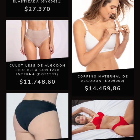
ELASTIZADA (GY00631)
$27.370
CULOT LESS DE ALGODON
TIRO ALTO CON FAJA
INTERNA (DO81533)
CORPIÑO MATERNAL DE
$11.748,60
ALGODON (LO05000)
$14.459,86