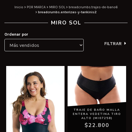
Inicio
>
POR MARCA
>
MIRO SOL
>
breadcrumbs.trajes-de-bano6
>
breadcrumbs.enterizas-y-tankinis2
MIRO SOL
Ordenar por
FILTRAR
TRAJE DE BAÑO MALLA
ENTERA VEDETINA TIRO
ALTO (MI07258)
$22.800