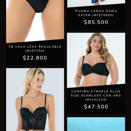
PIJAMA LARGO DAMA
SATEN (MI570603)
$85.500
TB COLA LESS REGULABLE
(MI07253)
$22.800
CORPIÑO STRAPLE PLUS
SIZE SEAMLESS CON ARO
(MI101233)
$47.500