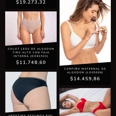
$19.273,32
CULOT LESS DE ALGODON
TIRO ALTO CON FAJA
INTERNA (DO81533)
$11.748,60
CORPIÑO MATERNAL DE
ALGODON (LO05000)
$14.459,86
VEDETINA SEGUNDA PIEL