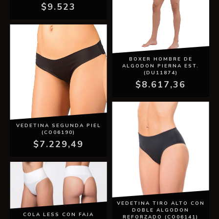
$9.523
BOXER HOMBRE DE
ALGODON PIERNA EST.
(DU11874)
$8.617,36
VEDETINA SEGUNDA PIEL
(CO06190)
$7.229,49
VEDETINA TIRO ALTO CON
DOBLE ALGODON
COLA LESS CON FAJA
REFORZADO (CO06141)