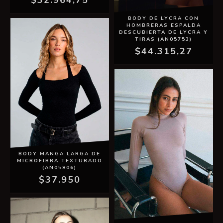
$32.964,75
BODY DE LYCRA CON
HOMBRERAS ESPALDA
DESCUBIERTA DE LYCRA Y
TIRAS (AN05753)
$44.315,27
BODY MANGA LARGA DE
MICROFIBRA TEXTURADO
(AN05806)
$37.950