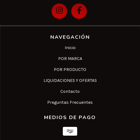
NAVEGACIÓN
Inicio
POR MARCA
POR PRODUCTO
LIQUIDACIONES Y OFERTAS
Contacto
Preguntas Frecuentes
MEDIOS DE PAGO