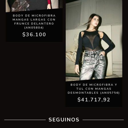
BODY DE MICROFIBRA
MANGAS LARGAS CON
FRUNCE DELANTERO
(AN05804)
$36.100
BODY DE MICROFIBRA Y
TUL CON MANGAS
DESMONTABLES (AN05756)
$41.717,92
SEGUINOS