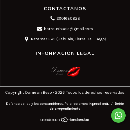
CONTACTANOS
2901630823
barraushuaia@gmail.com
Retamar 1321 (Ushuaia, Tierra Del Fuego)
INFORMACIÓN LEGAL
Copyright Dame un Beso - 2026. Todos los derechos reservados.
Defensa de las y los consumidores. Para reclamos
ingresá acá.
/
Botón
de arrepentimiento