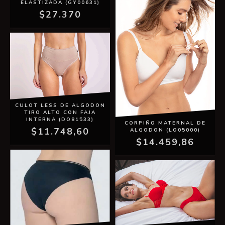
ELASTIZADA (GY00631)
$27.370
CULOT LESS DE ALGODON
TIRO ALTO CON FAJA
INTERNA (DO81533)
CORPIÑO MATERNAL DE
$11.748,60
ALGODON (LO05000)
$14.459,86