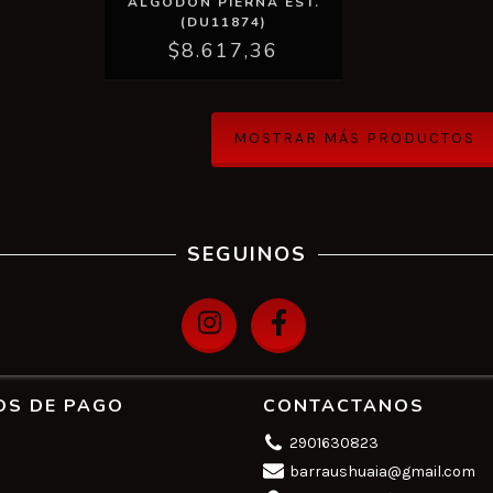
ALGODON PIERNA EST.
(DU11874)
$8.617,36
MOSTRAR MÁS PRODUCTOS
SEGUINOS
OS DE PAGO
CONTACTANOS
2901630823
barraushuaia@gmail.com