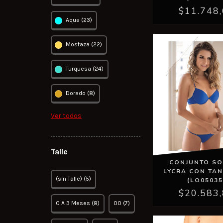
$11.748
Aqua (23)
Mostaza (22)
Turquesa (24)
Dorado (8)
Ver todos
Talle
CONJUNTO SO
LYCRA CON TAN
(sin Talle) (5)
(LO05035
$20.583
0 A 3 Meses (8)
00 (7)