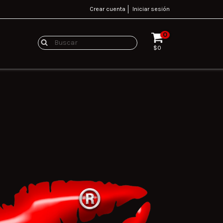
Crear cuenta
Iniciar sesión
0
$0