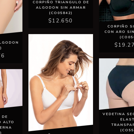
CORPIÑO TRIANGULO DE
ALGODON SIN ARMAR
(CO05842)
$12.650
CORPIÑO S
CON ARO SI
(CO05
ALGODON
$19.2
)
76
VEDETINA SE
 DE
ELAS
O ALTO
TRANSPA
TERNA
(CO55
)