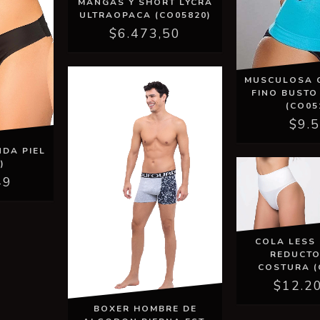
MANGAS Y SHORT LYCRA
ULTRAOPACA (CO05820)
$6.473,50
MUSCULOSA 
FINO BUST
(CO05
$9.
DA PIEL
)
49
COLA LESS
REDUCTO
COSTURA (
$12.2
BOXER HOMBRE DE