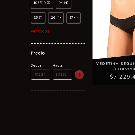
105/110 (1)
24 (4)
25 (1)
26 (4)
27 (1)
Ver todos
Precio
VEDETINA SEGUN
Desde
Hasta
(CO06190
$7.229,