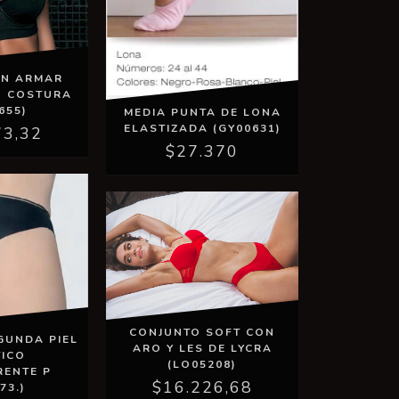
IN ARMAR
N COSTURA
655)
MEDIA PUNTA DE LONA
ELASTIZADA (GY00631)
73,32
$27.370
CONJUNTO SOFT CON
GUNDA PIEL
ARO Y LES DE LYCRA
TICO
(LO05208)
RENTE P
$16.226,68
73.)