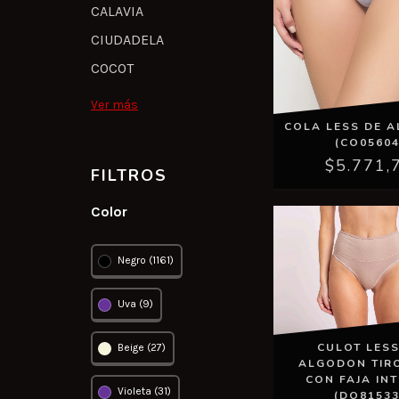
CALAVIA
CIUDADELA
COCOT
Ver más
COLA LESS DE 
(CO05604
$5.771,
FILTROS
Color
Negro (1161)
Uva (9)
CULOT LESS
Beige (27)
ALGODON TIR
CON FAJA IN
Violeta (31)
(DO81533