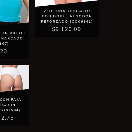
VEDETINA TIRO ALTO
CON DOBLE ALGODON
REFORZADO (CO06141)
$9.120,09
CON BRETEL
O MARCADO
167)
523
 CON FAJA
RA SIN
CO07504)
02,75