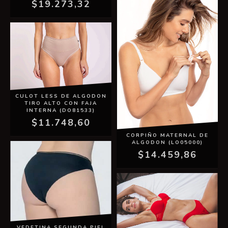
$19.273,32
CULOT LESS DE ALGODON
TIRO ALTO CON FAJA
INTERNA (DO81533)
$11.748,60
CORPIÑO MATERNAL DE
ALGODON (LO05000)
$14.459,86
VEDETINA SEGUNDA PIEL