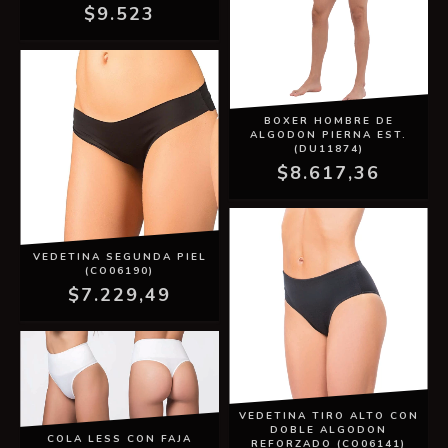
$9.523
BOXER HOMBRE DE
ALGODON PIERNA EST.
(DU11874)
$8.617,36
VEDETINA SEGUNDA PIEL
(CO06190)
$7.229,49
VEDETINA TIRO ALTO CON
DOBLE ALGODON
COLA LESS CON FAJA
REFORZADO (CO06141)