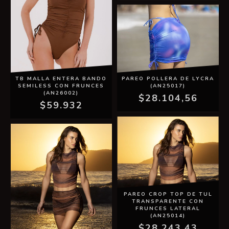
PAREO POLLERA DE LYCRA
TB MALLA ENTERA BANDO
(AN25017)
SEMILESS CON FRUNCES
(AN26002)
$28.104,56
$59.932
PAREO CROP TOP DE TUL
TRANSPARENTE CON
FRUNCES LATERAL
(AN25014)
$28.243,43