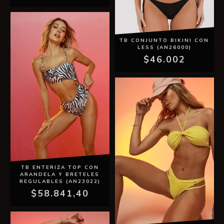
TB CONJUNTO BIKINI CON
LESS (AN26000)
$46.002
TB ENTERIZA TOP CON
ARANDELA Y BRETELES
REGULABLES (AN23022)
$58.841,40