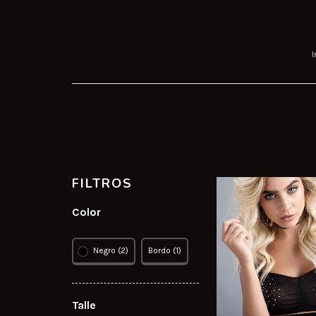
I
FILTROS
Color
Negro (2)
Bordo (1)
Talle