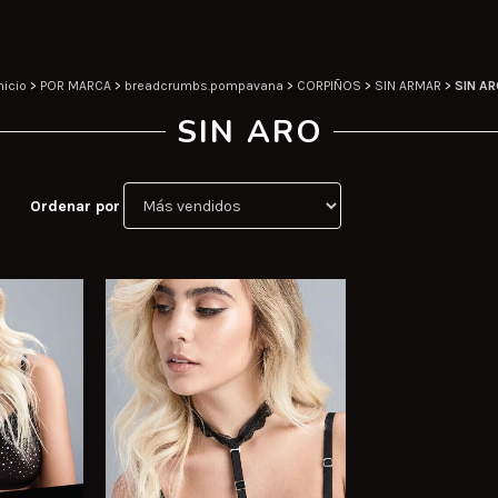
nicio
>
POR MARCA
>
breadcrumbs.pompavana
>
CORPIÑOS
>
SIN ARMAR
>
SIN AR
SIN ARO
Ordenar por