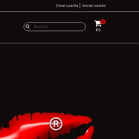
Crear cuenta
Iniciar sesión
0
$0