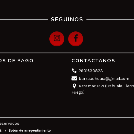
SEGUINOS
OS DE PAGO
CONTACTANOS
2901630823
barraushuaia@gmail.com
Retamar 1321 (Ushuaia, Tierr
Fuego)
eservados.
á.
/
Botón de arrepentimiento