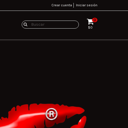
Crear cuenta
Iniciar sesión
0
$0