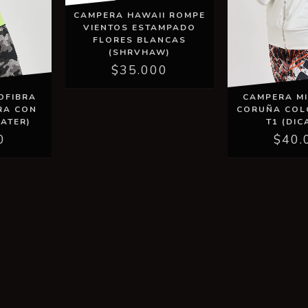
CAMPERA HAWAII ROMPE
VIENTOS ESTAMPADO
FLORES BLANCAS
(SHRVHAW)
$35.000
OFIBRA
CAMPERA M
RA CON
CORUÑA COL
ATER)
T1 (DIC
0
$40.